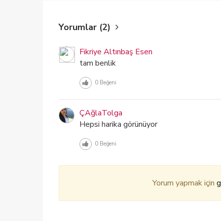
Yorumlar (2)
Fikriye Altınbaş Esen
tam benlik
0
Beğeni
ÇAğlaTolga
Hepsi harika görünüyor
0
Beğeni
Yorum yapmak için
g