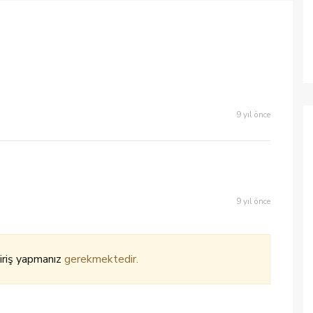
9 yıl önce
9 yıl önce
iriş yapmanız
gerekmektedir.