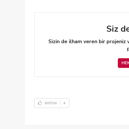
Siz d
Sizin de ilham veren bir projeniz
HE
4
BEĞEN