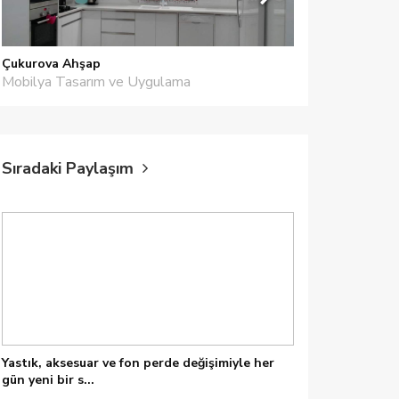
Çukurova Ahşap
Home SUITE
Mobilya Tasarım ve Uygulama
Mobilya Tasa
Sıradaki Paylaşım
Yastık, aksesuar ve fon perde değişimiyle her
gün yeni bir s...