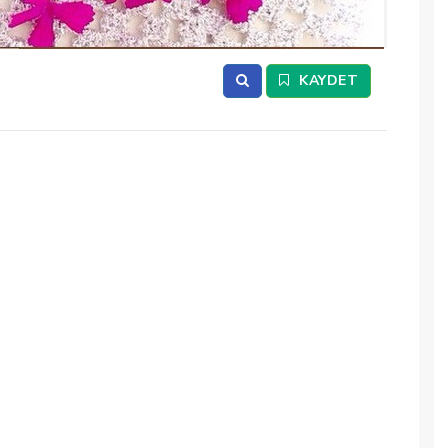
2
/ 1
KAYDET