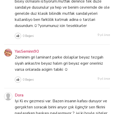
bisey olmasini istiyorum.mutfak denince tek duze
sandalye dusunulur ya hep ve benim cevremde de ole
genelde duz klasik bilindik mutfak sandalyeleri
kullaniliyo ben farklilik katmak adina o tarzlari
dusundum.☺?yorumunuz icin tesekkurler
9 yıl önce
0
Beğeni
YasSeminn90
Zeminim gri laminant parke dolaplar beyaz tezgah
siyah ankastre beyaz halım gri beyaz eger oneriniz
varsa onlarada acigim tabiki ☺
9 yıl önce
0
Beğeni
Dora
Iyi Ki ev gezmesi var. Bazen insanın kafası duruyor ve
gerçekten soracak birini arıyor çok ilginçtir sen fikrini
paylaşırken başkası paylaşmıyor ?. iyi ki boyle siteler