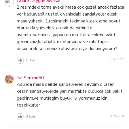
Adalet Aygün Siyasal
2.resimdeki torna ayakli masa cok guzel ancak fazlaca
yer kaplayabilir ustelik yanindaki sandalyeler alcak
masa yuksek...1.resimdeki takimsa klasik ama boyut
olarak da yukseklik olarak da birbiri ile
uyumlu..seciminizi yaparken mutfakta cokmu vakit
gecirirsiniz,kalabalik mi olursunuz ve rahatligini
dusunerek secmeniz kolaylasir diye dusunuyorum?
9 yıl önce
1
Beğeni
YasSeminn90
Aslinda masa deilde sandalyeleri sevdim o lazer
kesim sandalyelerde yani.mutfakta oldukca cok vakit
geciririm.ve mutfagim buyuk ☺ yorumunuz icin
tesekkurler
9 yıl önce
0
Beğeni