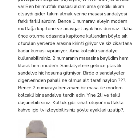
var.Ben bir mutfak masasi aldım ama şimdiki aklım
olsaydı gider takım almak yerine masasi sandalyesi
farklı farkli alırdım. Bence 1 numarayı eleyin modern
mutfağa kapitone ve anavgart ayak hos durmaz. Daha
önce oturma odasında kapitone kullandım böyle sık
oturulan yerlerde arasına kirinti giriyor ve siz cikartana
kadar kumasi yipraniyor. Ama kolcakli sandalye
kullanabilirsiniz. 2 numaranin masasina bayildim hem
klasik hem modern. Sandalyelere gelince plastik
sandalye hic hosuma gitmiyor. Birde o sandalyeler
digerlerinden pahali. ne olmus alt tarafi naylon ???.
Bence 2 numaraya benzeyen bir masa ile modern
kolcakli bir sandalye tercih edin. Yine 2li ve tekli
düşünebilirsiniz. Koltuk gibi rahat oluyor mutfakta
kahve içip tv izleyebilirsiniz şöyle ayaklari uzatip?.