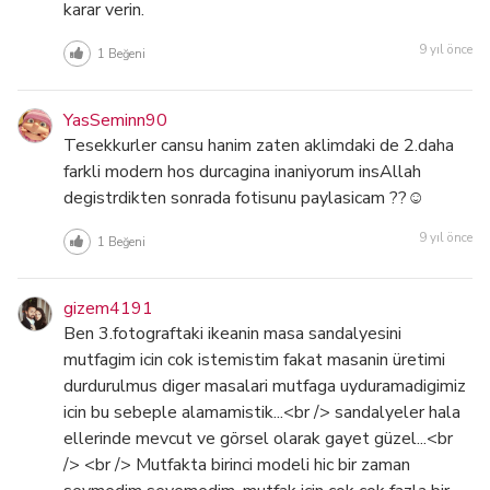
karar verin.
9 yıl önce
1
Beğeni
YasSeminn90
Tesekkurler cansu hanim zaten aklimdaki de 2.daha
farkli modern hos durcagina inaniyorum insAllah
degistrdikten sonrada fotisunu paylasicam ??☺
9 yıl önce
1
Beğeni
gizem4191
Ben 3.fotograftaki ikeanin masa sandalyesini
mutfagim icin cok istemistim fakat masanin üretimi
durdurulmus diger masalari mutfaga uyduramadigimiz
icin bu sebeple alamamistik...<br /> sandalyeler hala
ellerinde mevcut ve görsel olarak gayet güzel...<br
/> <br /> Mutfakta birinci modeli hic bir zaman