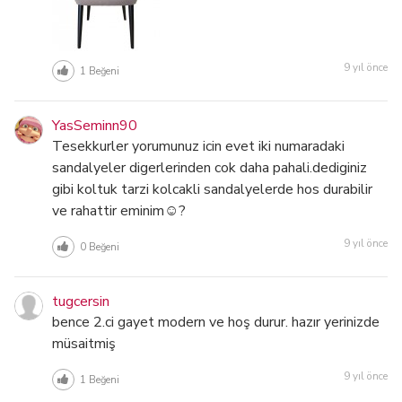
9 yıl önce
1
Beğeni
YasSeminn90
Tesekkurler yorumunuz icin evet iki numaradaki
sandalyeler digerlerinden cok daha pahali.dediginiz
gibi koltuk tarzi kolcakli sandalyelerde hos durabilir
ve rahattir eminim☺?
9 yıl önce
0
Beğeni
tugcersin
bence 2.ci gayet modern ve hoş durur. hazır yerinizde
müsaitmiş
9 yıl önce
1
Beğeni