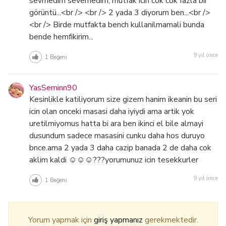
sevmedim sevemedim, mutfak icin cok cok fazla bir
görüntü...<br /> <br /> 2 yada 3 diyorum ben...<br />
<br /> Birde mutfakta bench kullanilmamali bunda
bende hemfikirim...
9 yıl önce
1
Beğeni
YasSeminn90
Kesinlikle katiliyorum size gizem hanim ikeanin bu seri
icin olan onceki masasi daha iyiydi ama artik yok
uretilmiyomus hatta bi ara ben ikinci el bile almayi
dusundum sadece masasini cunku daha hos duruyo
bnce.ama 2 yada 3 daha cazip banada 2 de daha cok
aklim kaldi ☺☺☺???yorumunuz icin tesekkurler
9 yıl önce
1
Beğeni
Yorum yapmak için
giriş yapmanız
gerekmektedir.