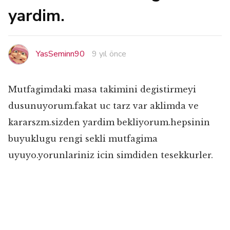
yardim.
YasSeminn90
9 yıl önce
Mutfagimdaki masa takimini degistirmeyi
dusunuyorum.fakat uc tarz var aklimda ve
kararszm.sizden yardim bekliyorum.hepsinin
buyuklugu rengi sekli mutfagima
uyuyo.yorunlariniz icin simdiden tesekkurler.