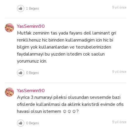
9 yıl önce
1
Beğeni
YasSeminn90
Mutfak zeminim tas yada fayans deil laminant gri
renkli.henuz hic birinden kullanmadigim icin hic bi
bilgim yok kullananlardan ve tecrubelerinizden
faydalanmayi bu yuzden istedim cok saolun
yorumunuz icin.
9 yıl önce
0
Beğeni
YasSeminn90
Ayrica 3.numarayi pileksi olusundan sevsemde bazi
ofislerde kullanilmasi da aklimk karistirdi evimde ofis
havasi olsun istemem ☺☺☺?
9 yıl önce
0
Beğeni