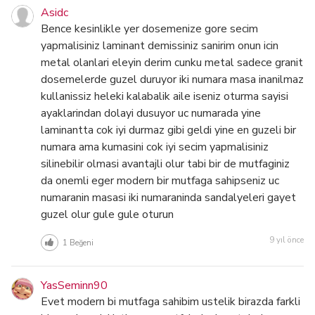
Asidc
Bence kesinlikle yer dosemenize gore secim
yapmalisiniz laminant demissiniz sanirim onun icin
metal olanlari eleyin derim cunku metal sadece granit
dosemelerde guzel duruyor iki numara masa inanilmaz
kullanissiz heleki kalabalik aile iseniz oturma sayisi
ayaklarindan dolayi dusuyor uc numarada yine
laminantta cok iyi durmaz gibi geldi yine en guzeli bir
numara ama kumasini cok iyi secim yapmalisiniz
silinebilir olmasi avantajli olur tabi bir de mutfaginiz
da onemli eger modern bir mutfaga sahipseniz uc
numaranin masasi iki numaraninda sandalyeleri gayet
guzel olur gule gule oturun
9 yıl önce
1
Beğeni
YasSeminn90
Evet modern bi mutfaga sahibim ustelik birazda farkli