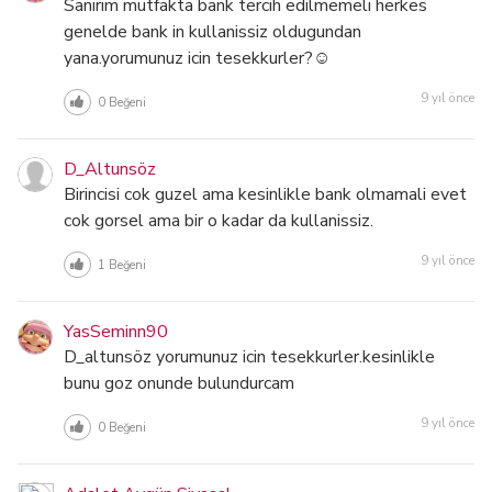
Sanirim mutfakta bank tercih edilmemeli herkes
genelde bank in kullanissiz oldugundan
yana.yorumunuz icin tesekkurler?☺
9 yıl önce
0
Beğeni
D_Altunsöz
Birincisi cok guzel ama kesinlikle bank olmamali evet
cok gorsel ama bir o kadar da kullanissiz.
9 yıl önce
1
Beğeni
YasSeminn90
D_altunsöz yorumunuz icin tesekkurler.kesinlikle
bunu goz onunde bulundurcam
9 yıl önce
0
Beğeni