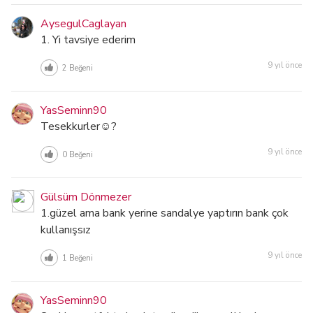
AysegulCaglayan
1. Yi tavsiye ederim
9 yıl önce
2
Beğeni
YasSeminn90
Tesekkurler☺?
9 yıl önce
0
Beğeni
Gülsüm Dönmezer
1.güzel ama bank yerine sandalye yaptırın bank çok
kullanışsız
9 yıl önce
1
Beğeni
YasSeminn90