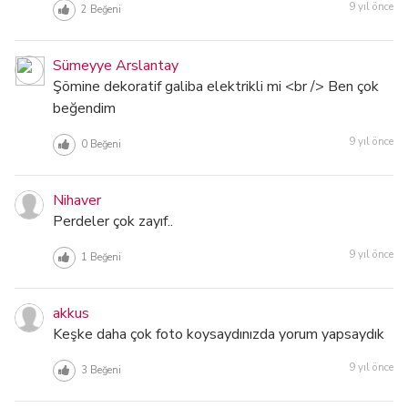
9 yıl önce
2
Beğeni
Sümeyye Arslantay
Şömine dekoratif galiba elektrikli mi <br /> Ben çok
beğendim
9 yıl önce
0
Beğeni
Nihaver
Perdeler çok zayıf..
9 yıl önce
1
Beğeni
akkus
Keşke daha çok foto koysaydınızda yorum yapsaydık
9 yıl önce
3
Beğeni