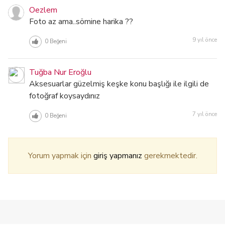
Oezlem
Foto az ama..sömine harika ??
9 yıl önce
0
Beğeni
Tuğba Nur Eroğlu
Aksesuarlar güzelmiş keşke konu başlığı ile ilgili de
fotoğraf koysaydınız
7 yıl önce
0
Beğeni
Yorum yapmak için
giriş yapmanız
gerekmektedir.