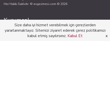
Her Hakkı Saklıdır. © evgezmesi.com © 2026
Kurumsal
Size daha iyi hizmet verebilmek için çerezlerden
yararlanmaktayız. Sitemizi ziyaret ederek çerez politikamızı
Şirketinizi ücretsiz kaydedin
kabul etmiş sayılırsınız.
Kabul Et
x
Profesyonellere Katılın
Reklam
İletişim
Kullanım Şartları
Gizlilik
Çerezler
KVKK
Hakkımızda
Bizi Takip Edin
Facebook