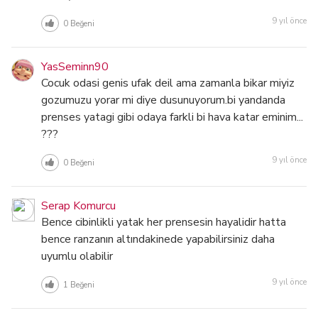
9 yıl önce
0
Beğeni
YasSeminn90
Cocuk odasi genis ufak deil ama zamanla bikar miyiz
gozumuzu yorar mi diye dusunuyorum.bi yandanda
prenses yatagi gibi odaya farkli bi hava katar eminim...
???
9 yıl önce
0
Beğeni
Serap Komurcu
Bence cibinlikli yatak her prensesin hayalidir hatta
bence ranzanın altındakinede yapabilirsiniz daha
uyumlu olabilir
9 yıl önce
1
Beğeni