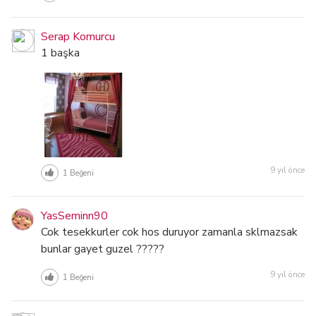
Serap Komurcu
1 başka
9 yıl önce
1
Beğeni
YasSeminn90
Cok tesekkurler cok hos duruyor zamanla sklmazsak
bunlar gayet guzel ?????
9 yıl önce
1
Beğeni