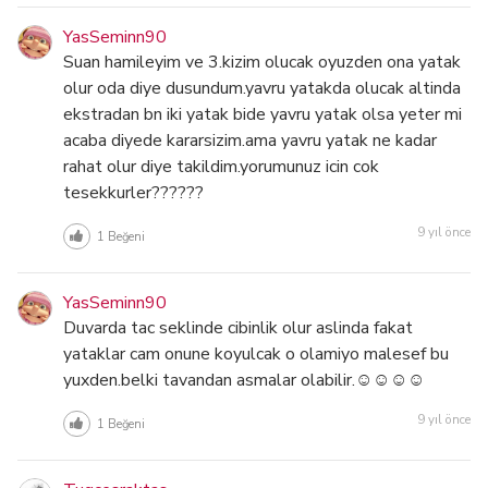
YasSeminn90
Suan hamileyim ve 3.kizim olucak oyuzden ona yatak
olur oda diye dusundum.yavru yatakda olucak altinda
ekstradan bn iki yatak bide yavru yatak olsa yeter mi
acaba diyede kararsizim.ama yavru yatak ne kadar
rahat olur diye takildim.yorumunuz icin cok
tesekkurler??????
9 yıl önce
1
Beğeni
YasSeminn90
Duvarda tac seklinde cibinlik olur aslinda fakat
yataklar cam onune koyulcak o olamiyo malesef bu
yuxden.belki tavandan asmalar olabilir.☺☺☺☺
9 yıl önce
1
Beğeni