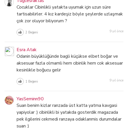
Tugcesraktas
Cocuklar Cibinlikli yatakta uyumak için uzun süre
tartisabilirler. 4 kız kardeşiz böyle şeylerde uzlaşmak
çok zor oluyor biliyorum ?
9 yıl önce
2
Beğeni
Esra Atak
Odanin büyüklüğünde bagli küçükse elbet boğar ve
aksesuar fazla olmamli hem cibinlik hem cok aksesuar
kesinlikle boğucu gelir
9 yıl önce
1
Beğeni
YasSeminn90
Suan benim kizlar ranzada üst katta yatma kavgasi
yapiyolar :) cibinlikli bi yatakda gosterdik magazada
pek ilgilerini cekmedi ranzaya odaklanmis durumdalar
suan :)