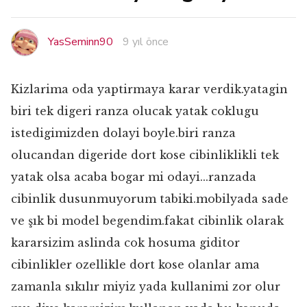
YasSeminn90
9 yıl önce
Kizlarima oda yaptirmaya karar verdik.yatagin
biri tek digeri ranza olucak yatak coklugu
istedigimizden dolayi boyle.biri ranza
olucandan digeride dort kose cibinliklikli tek
yatak olsa acaba bogar mi odayi...ranzada
cibinlik dusunmuyorum tabiki.mobilyada sade
ve şık bi model begendim.fakat cibinlik olarak
kararsizim aslinda cok hosuma giditor
cibinlikler ozellikle dort kose olanlar ama
zamanla sıkılır miyiz yada kullanimi zor olur