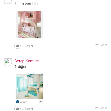
İlham verebilir
9 yıl önce
1
Beğeni
Serap Komurcu
1 diğer
9 yıl önce
1
Beğeni