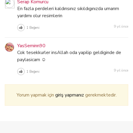
Serap Komurcu
En fazla perdeleri kaldırısınız sıkıldıgınızda umarım
yardımı olur resimlerin
9 yıl önce
1
Beğeni
YasSeminn90
Cok tesekkurler insAllah oda yapilip geldiginde de
paylasicam ☺
9 yıl önce
1
Beğeni
Yorum yapmak için
giriş yapmanız
gerekmektedir.