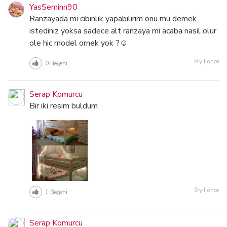
YasSeminn90
Ranzayada mi cibinlik yapabilirim onu mu demek
istediniz yoksa sadece alt ranzaya mi acaba nasil olur
ole hic model ornek yok ?☺
9 yıl önce
0
Beğeni
Serap Komurcu
Bir iki resim buldum
9 yıl önce
1
Beğeni
Serap Komurcu