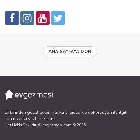
ANA SAYFAYA DÖN
Birbirinden güzel evler, harika projeler ve dekorasyon ile ilgili
ilham verici yüzlerce fikir...
Her Hakkı Saklıdır. © evgezmesi.com © 2026