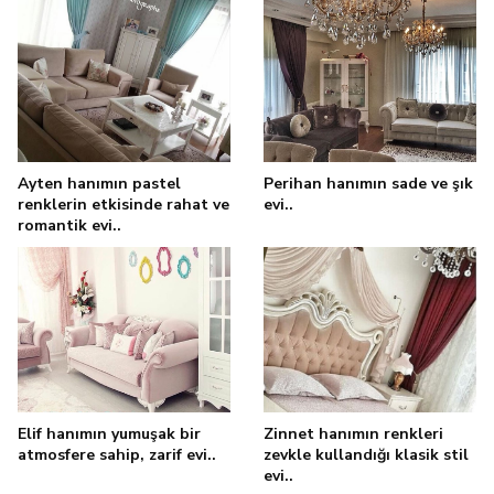
Ayten hanımın pastel
Perihan hanımın sade ve şık
renklerin etkisinde rahat ve
evi..
romantik evi..
Elif hanımın yumuşak bir
Zinnet hanımın renkleri
atmosfere sahip, zarif evi..
zevkle kullandığı klasik stil
evi..