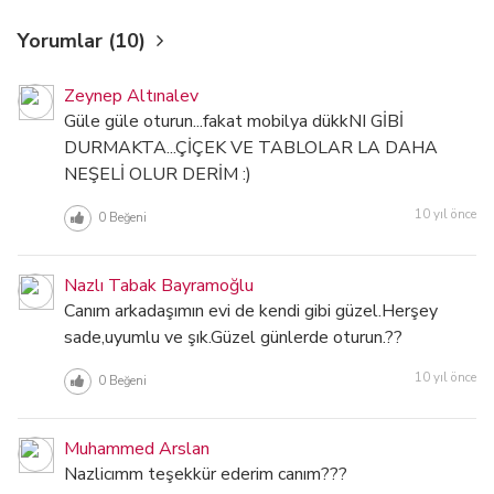
Yorumlar (10)
Zeynep Altınalev
Güle güle oturun...fakat mobilya dükkNI GİBİ
DURMAKTA...ÇİÇEK VE TABLOLAR LA DAHA
NEŞELİ OLUR DERİM :)
10 yıl önce
0
Beğeni
Nazlı Tabak Bayramoğlu
Canım arkadaşımın evi de kendi gibi güzel.Herşey
sade,uyumlu ve şık.Güzel günlerde oturun.??
10 yıl önce
0
Beğeni
Muhammed Arslan
Nazlicımm teşekkür ederim canım???