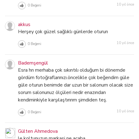
10 yıl önce
0
Beğeni
akkus
Herşey çok güzel sağlıklı günlerde oturun
10 yıl önce
0
Beğeni
Bademşengül
Esra hn merhaba çok sıkıntılı olduğum bi dönemde
gördüm fotoğraflarınızı.öncelikle çok beğendim güle
güle oturun benimde dar uzun bir salonum olacak size
sorum salonunuz ölçüleri nedir enazından
kendiminkiyle karşılaştırırım şimdiden teş.
10 yıl önce
0
Beğeni
Gülten Ahmedova
le koltunuzun markasi ne acaba