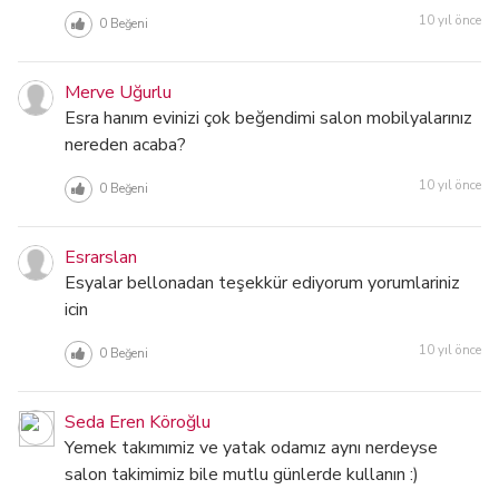
10 yıl önce
0
Beğeni
Merve Uğurlu
Esra hanım evinizi çok beğendimi salon mobilyalarınız
nereden acaba?
10 yıl önce
0
Beğeni
Esrarslan
Esyalar bellonadan teşekkür ediyorum yorumlariniz
icin
10 yıl önce
0
Beğeni
Seda Eren Köroğlu
Yemek takımımiz ve yatak odamız aynı nerdeyse
salon takimimiz bile mutlu günlerde kullanın :)