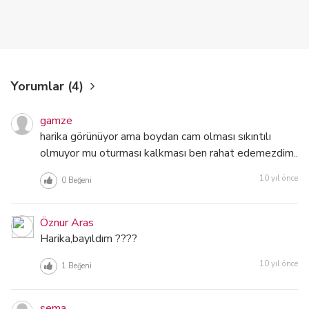
Yorumlar (4)
gamze
harika görünüyor ama boydan cam olması sıkıntılı
olmuyor mu oturması kalkması ben rahat edemezdim..
10 yıl önce
0
Beğeni
Öznur Aras
Harika,bayıldım ????
10 yıl önce
1
Beğeni
sema