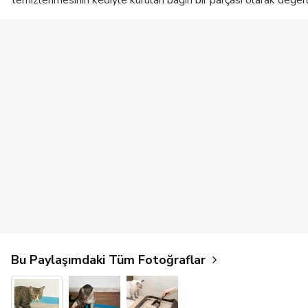
temizlenmesinin kediyle kurulan bağın bir parçası olarak değerl
Bu Paylaşımdaki Tüm Fotoğraflar