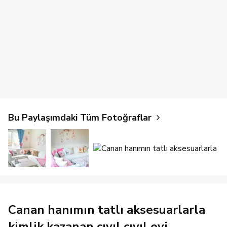
Bu Paylaşımdaki Tüm Fotoğraflar
Canan hanımın tatlı aksesuarlarla
kimlik kazanan cıvıl cıvıl evi..