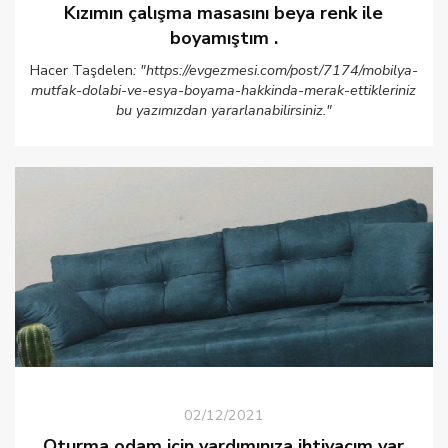
Kızımın çalışma masasını beya renk ile
boyamıştım .
Hacer Taşdelen
: "https://evgezmesi.com/post/7174/mobilya-
mutfak-dolabi-ve-esya-boyama-hakkinda-merak-ettikleriniz
bu yazımızdan yararlanabilirsiniz."
02/12/2021
Oturma odam için yardımınıza ihtiyacım var