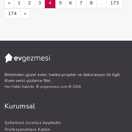
«
1
2
3
4
5
6
7
8
...
173
174
»
Birbirinden güzel evler, harika projeler ve dekorasyon ile ilgili
ilham verici yüzlerce fikir...
Her Hakkı Saklıdır. © evgezmesi.com © 2026
Kurumsal
Şirketinizi ücretsiz kaydedin
Profesyonellere Katılın