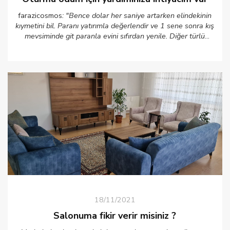
farazicosmos
: "Bence dolar her saniye artarken elindekinin
kıymetini bil. Paranı yatırımla değerlendir ve 1 sene sonra kış
mevsiminde git paranla evini sıfırdan yenile. Diğer türlü
eklemelerle cingan işi bir salon elde edersin."
18/11/2021
Salonuma fikir verir misiniz ?