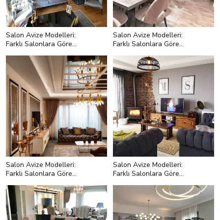
Salon Avize Modelleri:
Salon Avize Modelleri:
Farklı Salonlara Göre
Farklı Salonlara Göre
Seçim
Seçim
<p style="text-align:left;">
<p style="text-align:left;">Bunun
<strong>Klasik Salonlara Uygun
dışında klasik salon avizeleri metal
Avize Modelleri</strong></p> <p
detaylardan yararlanır modern gibi!
style="text-align:left;">Klasik
Ama klasik tarzdaki metalik
salonlar ile art deko tarza sahip
yansımalar kendini tam belli eder.
salonları aslında aynı grup altında
Parlak bir altın rengi, ışıldayan
toplayabiliriz. Çünkü ikisi de ışıltıyı
gümüş gibi!</p>
fazlaca seviyor!</p>
Salon Avize Modelleri:
Salon Avize Modelleri:
Farklı Salonlara Göre
Farklı Salonlara Göre
Seçim
Seçim
<p style="text-align:left;">
<p style="text-align:left;">Küçük
<strong>Büyük Salonlara Uygun
salondan kastımız orta büyüklükte
Avize Modelleri</strong></p> <p
tek avize ile kolayca
style="text-align:left;">Büyük
aydınlatılabilecek bir alan. Haliyle
salonu olanlar alanda rahat hareket
böyle bir salon için tercih