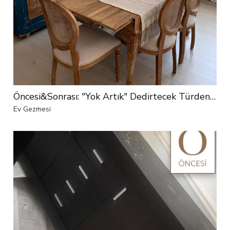
Öncesi&Sonrası: "Yok Artık" Dedirtecek Türden Bir Değişim
Ev Gezmesi