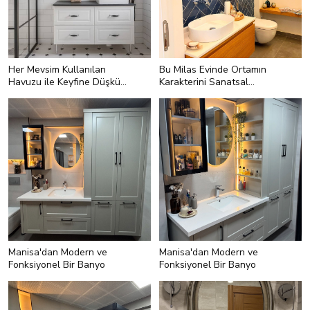
Her Mevsim Kullanılan
Bu Milas Evinde Ortamın
Havuzu ile Keyfine Düşkün
Karakterini Sanatsal
Bir Müstakil Ev
Dokunuşlar Belirlemiş
<p style="text-
align:left;">Banyonun konumu ise
tam olarak yatak odasının karşısı
olmuş. Banyonun bir köşesinde
çamaşır ve kurutma makineleri için
yer bırakılmış.</p>
Manisa'dan Modern ve
Manisa'dan Modern ve
Fonksiyonel Bir Banyo
Fonksiyonel Bir Banyo