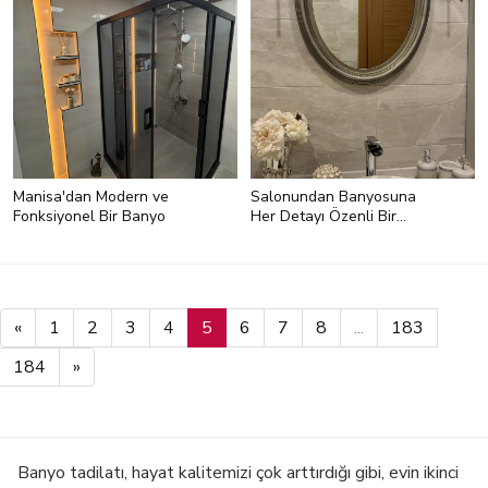
Manisa'dan Modern ve
Salonundan Banyosuna
Fonksiyonel Bir Banyo
Her Detayı Özenli Bir
İstanbul Evi
«
1
2
3
4
5
6
7
8
...
183
184
»
Banyo tadilatı, hayat kalitemizi çok arttırdığı gibi, evin ikinci