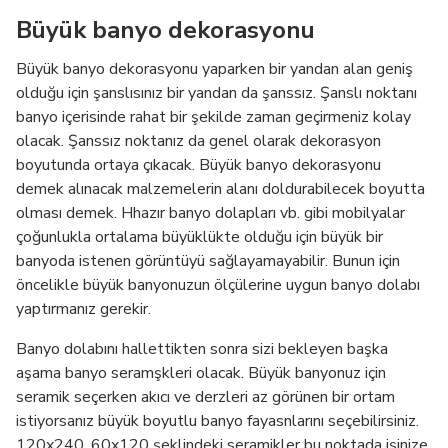
Büyük banyo dekorasyonu
Büyük banyo dekorasyonu yaparken bir yandan alan geniş
olduğu için şanslısınız bir yandan da şanssız. Şanslı noktanı
banyo içerisinde rahat bir şekilde zaman geçirmeniz kolay
olacak. Şanssız noktanız da genel olarak dekorasyon
boyutunda ortaya çıkacak. Büyük banyo dekorasyonu
demek alınacak malzemelerin alanı doldurabilecek boyutta
olması demek. Hhazır banyo dolapları vb. gibi mobilyalar
çoğunlukla ortalama büyüklükte olduğu için büyük bir
banyoda istenen görüntüyü sağlayamayabilir. Bunun için
öncelikle büyük banyonuzun ölçülerine uygun banyo dolabı
yaptırmanız gerekir.
Banyo dolabını hallettikten sonra sizi bekleyen başka
aşama banyo seramşkleri olacak. Büyük banyonuz için
seramik seçerken akıcı ve derzleri az görünen bir ortam
istiyorsanız büyük boyutlu banyo fayasnlarını seçebilirsiniz.
120x240, 60x120 şeklindeki seramikler bu noktada işinize