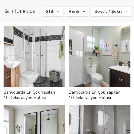
Stil
Renk
Boyut / Şekil
FİLTRELE
Banyolarda En Çok Yapılan
Banyolarda En Çok Yapılan
10 Dekorasyon Hatası
10 Dekorasyon Hatası
<h2 style="text-align:left;">9-
<h2 style="text-align:left;">8-
Seramik Yerleşimine Dikkat
Banyoda Eşya Yerleşimini Yanlış
Etmemek</h2> <p style="text-
Yapmak</h2> <p style="text-
align:left;">Banyoda seramik
align:left;">Banyoda temel eşyaları
yerleştirmenin temel koşulu alanın
sayalım: Lavabo bölümü, klozet
ölçüleri. Mesela dar bir banyonuz
bölümü ve duş alanı! Bunların