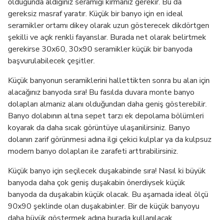
olduğunda aldığınız seramiği kırmanız gerekir. Bu da
gereksiz masraf yaratır. Küçük bir banyo için en ideal
seramikler ortamı dikey olarak uzun gösterecek dikdörtgen
şekilli ve açık renkli fayanslar. Burada net olarak belirtmek
gerekirse 30x60, 30x90 seramikler küçük bir banyoda
başvurulabilecek çeşitler.
Küçük banyonun seramiklerini hallettikten sonra bu alan için
alacağınız banyoda sıra! Bu fasılda duvara monte banyo
dolapları almaniz alanı olduğundan daha geniş gösterebilir.
Banyo dolabının altına sepet tarzı ek depolama bölümleri
koyarak da daha sıcak görüntüye ulaşanilirsiniz. Banyo
dolanın zarif görünmesi adına ilgi çekici kulplar ya da kulpsuz
modern banyo dolapları ile zarafeti arttırabilirsiniz.
Küçük banyo için seçilecek duşakabinde sıra! Nasıl ki büyük
banyoda daha çok geniş duşakabin önerdiysek küçük
banyoda da duşakabin küçük olacak. Bu aşamada ideal ölçü
90x90 şeklinde olan duşakabinler. Bir de küçük banyoyu
daha büyük göstermek adına burada kullanılacak