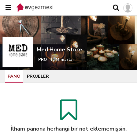
Med Home Store
İç Mimarlar
PRO
PANO
PROJELER
İlham panona herhangi bir not eklememişsin.