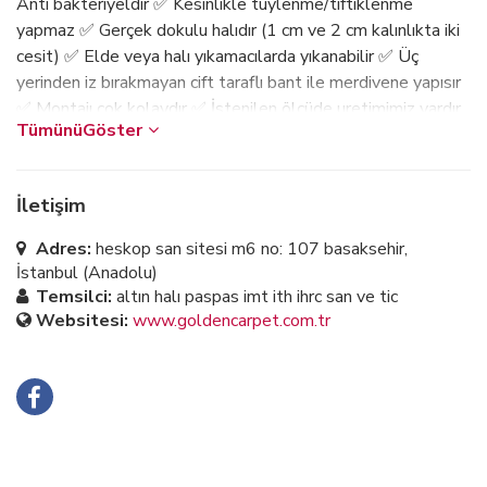
Anti bakteriyeldir ✅ Kesinlikle tüylenme/tiftiklenme
yapmaz ✅ Gerçek dokulu halıdır (1 cm ve 2 cm kalınlıkta iki
cesit) ✅ Elde veya halı yıkamacılarda yıkanabilir ✅ Üç
yerinden iz bırakmayan cift taraflı bant ile merdivene yapısır
✅ Montajı cok kolaydır ✅ İstenilen ölcüde uretimimiz vardır
✅ Dönerli merdivenler icin özel kesim (ölçülerini vermeniz
yeterlidir) ✅ Kapıda Ödeme Vardır. Whatsapp 0532 450
15 94
İletişim
Hizmet Verilen Sehirler
Adres:
heskop san sitesi m6 no: 107 basaksehir,
İstanbul (Anadolu)
İstanbul (Anadolu)
Temsilci:
altın halı paspas imt ith ihrc san ve tic
Websitesi:
www.goldencarpet.com.tr