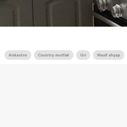
Ankastre
Country mutfak
Gri
Masif ahşap