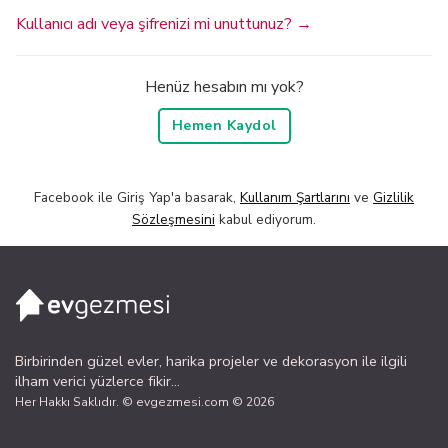
Kullanıcı adı veya şifrenizi mi unuttunuz? →
Henüz hesabın mı yok?
Hemen Kaydol
Facebook ile Giriş Yap'a basarak,
Kullanım Şartlarını
ve
Gizlilik
Sözleşmesini
kabul ediyorum.
Birbirinden güzel evler, harika projeler ve dekorasyon ile ilgili
ilham verici yüzlerce fikir...
Her Hakkı Saklıdır. © evgezmesi.com © 2026