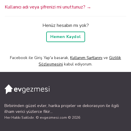
Kullanıcı adı veya şifrenizi mi unuttunuz? →
Henüz hesabın mı yok?
Hemen Kaydol
Facebook ile Giriş Yap'a basarak,
Kullanım Şartlarını
ve
Gizlilik
Sözleşmesini
kabul ediyorum.
Birbirinden güzel evler, harika projeler ve dekorasyon ile ilgili
ilham verici yüzlerce fikir...
Her Hakkı Saklıdır. © evgezmesi.com © 2026