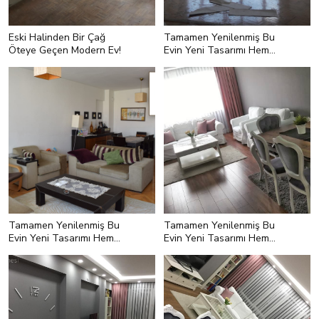
Eski Halinden Bir Çağ
Tamamen Yenilenmiş Bu
Öteye Geçen Modern Ev!
Evin Yeni Tasarımı Hem
Keyifli, Hem Kullanışlı
Tamamen Yenilenmiş Bu
Tamamen Yenilenmiş Bu
Evin Yeni Tasarımı Hem
Evin Yeni Tasarımı Hem
Keyifli, Hem Kullanışlı
Keyifli, Hem Kullanışlı
<p>Koltuklar, orta sehpa ve tv
ünitesi Ikea'dan.&nbsp;</p>