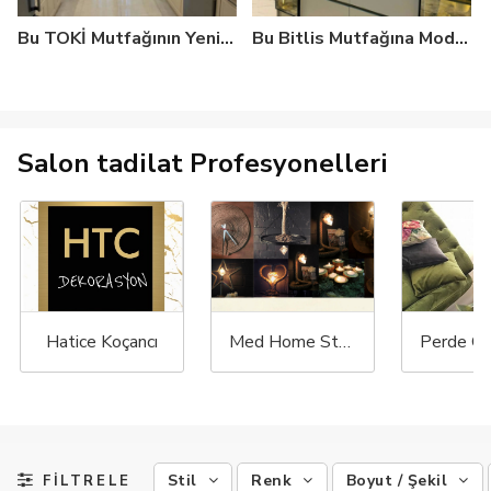
Bu TOKİ Mutfağının Yeni Halinde Her Boşluk Değerlendirilmiş
Bu Bitlis Mutfağına Modern Tarz Pek Yakışmış
Salon tadilat Profesyonelleri
Hatice Koçancı
Med Home Store
Stil
Renk
Boyut / Şekil
FİLTRELE