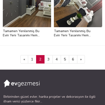
Tamamen Yenilenmiş Bu
Tamamen Yenilenmiş Bu
Evin Yeni Tasarımı Hem
Evin Yeni Tasarımı Hem
Keyifli, Hem Kullanışlı
Keyifli, Hem Kullanışlı
«
1
2
3
4
5
6
»
Birbirinden güzel evler, harika projeler ve dekorasyon ile ilgili
ilham verici yüzlerce fikir...