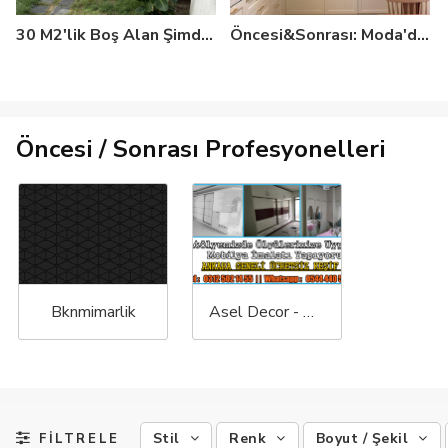
30 M2'lik Boş Alan Şimdi Profesyonel Elinden Çıkmışçasına Bir Bahçe!
Öncesi&Sonrası: Moda'daki Bu Mutfak Eski Evin Günümüze Açılan Kapısı!
Öncesi / Sonrası Profesyonelleri
Bknmimarlik
Asel Decor - Mobilya & Tadilat Dekorasyon Ankara
Stil
Renk
Boyut / Şekil
FİLTRELE