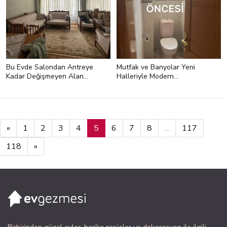
Bu Evde Salondan Antreye
Mutfak ve Banyolar Yeni
Kadar Değişmeyen Alan
Halleriyle Modern
Kalmamış
Görünüme Geçmiş
«
1
2
3
4
5
6
7
8
...
117
118
»
Birbirinden güzel evler, harika projeler ve dekorasyon ile ilgili