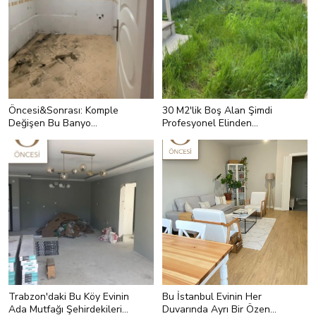
Öncesi&Sonrası: Komple
30 M2'lik Boş Alan Şimdi
Değişen Bu Banyo
Profesyonel Elinden
Ferahlıkla Tanışmış
Çıkmışçasına Bir Bahçe!
Trabzon'daki Bu Köy Evinin
Bu İstanbul Evinin Her
Ada Mutfağı Şehirdekileri
Duvarında Ayrı Bir Özen