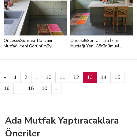
Öncesi&Sonrası: Bu İzmir
Öncesi&Sonrası: Bu İzmir
Mutfağı Yeni Görünümüyle
Mutfağı Yeni Görünümüyle
Çok İç Açıcı
Çok İç Açıcı
<p>Mutfak dolaplarının ral kodu
7033...</p>
«
1
2
...
10
11
12
13
14
15
16
...
18
19
»
Ada Mutfak Yaptıracaklara
Öneriler