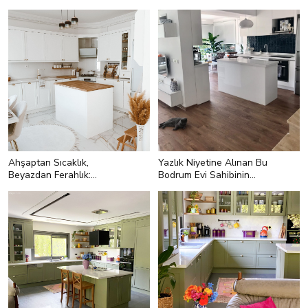
Şık Hem Fonksiyonel
Tokat'tan Zarif Bir Mutfak
Ahşaptan Sıcaklık,
Yazlık Niyetine Alınan Bu
Beyazdan Ferahlık:
Bodrum Evi Sahibinin
Tokat'tan Zarif Bir Mutfak
Vazgeçilmezi Olmuş