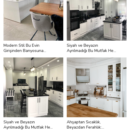
Modern Stil Bu Evin
Siyah ve Beyazın
Girişinden Banyosuna
Ayrılmadığı Bu Mutfak Hem
Kadar Her Yerde
Şık Hem Fonksiyonel
Siyah ve Beyazın
Ahşaptan Sıcaklık,
Ayrılmadığı Bu Mutfak Hem
Beyazdan Ferahlık: