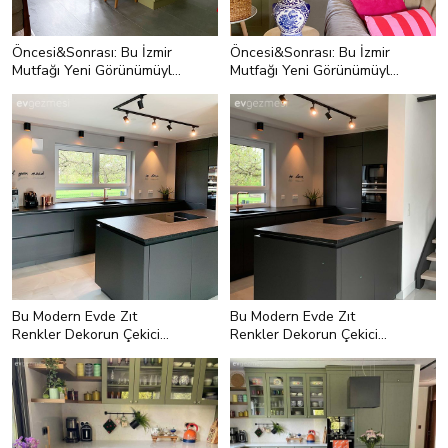
Öncesi&Sonrası: Bu İzmir
Öncesi&Sonrası: Bu İzmir
Mutfağı Yeni Görünümüyle
Mutfağı Yeni Görünümüyle
Çok İç Açıcı
Çok İç Açıcı
Bu Modern Evde Zıt
Bu Modern Evde Zıt
Renkler Dekorun Çekici
Renkler Dekorun Çekici
Tavrını Öne Çıkarmış!
Tavrını Öne Çıkarmış!