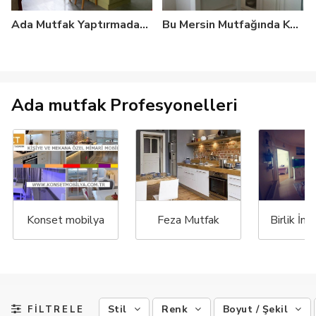
Ada Mutfak Yaptırmadan Önce Nelere Dikkat Etmelisiniz?
Bu Mersin Mutfağında Kahve Köşesi Tam Bir Keyif Alanı
Ada mutfak Profesyonelleri
Konset mobilya
Feza Mutfak
Stil
Renk
Boyut / Şekil
FİLTRELE