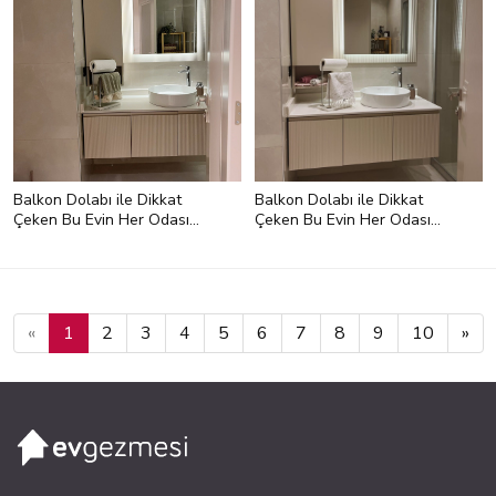
olurken tezgah bölümlerinde ve
genel aydınlatmada 4000K değeri
daha ideal. Mutfak masası üzerinde
ise daha davetkar bir his için 3000K
kullanabilirsiniz.</li> <li
style="text-align:left;">Banyoya
gelelim şimdi! Burada aynada
gerçek ten renginizi görmek ve
detayları seçebilmek için 4000K
ideal olur.</li> <li style="text-
align:left;">Odaklanma ve
Balkon Dolabı ile Dikkat
Balkon Dolabı ile Dikkat
konsantrasyonun önemli olduğu
Çeken Bu Evin Her Odası
Çeken Bu Evin Her Odası
çalışma odasında ise sizi diri
Görülmeye Değer
Görülmeye Değer
tutacak 4000K ışık en doğru seçim
olur. Bunun nedeni bu rengin gün
ışığına en yakın değer olması!</li>
</ul> <p style="text-align:left;">
<strong>NOT: </strong>Genellikle
«
1
2
3
4
5
6
7
8
9
10
»
"kar beyazı" veya "mavi ışık" olarak
bilinen bu yüksek değerler, ev
dekorasyonunda riskli. Bunun
nedeni eve klinik havası vermesi.
Göz yorgunluğu da bunun cabası!
</p>