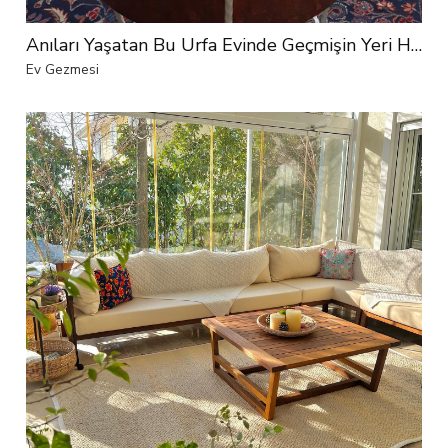
Anıları Yaşatan Bu Urfa Evinde Geçmişin Yeri Her Zaman Baş Üstü!
Ev Gezmesi