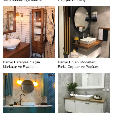
Veda Modernliğe Merhaba:
Değişen Bu Banyo
Banyo Değişimi
Ferahlıkla Tanışmış
Banyo Bataryası Seçimi:
Banyo Dolabı Modelleri:
Markalar ve Fiyatlar
Farklı Çeşitler ve Popüler
Karşılaştırması
Tasarımlar
<p><strong>Antik banyo
<p style="text-
bataryası</strong></p>
align:left;">Tasarımlarıyla ilgi çeken
kavisli banyo dolaplarını her tarza
uygun şekilde bulmak da kolay!
Mesela bu örnek modern tarzı
oldukça iyi şekilde yansıtmış!</p>