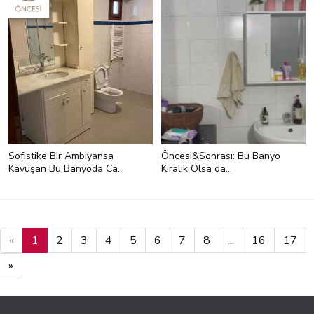
Sofistike Bir Ambiyansa
Öncesi&Sonrası: Bu Banyo
Kavuşan Bu Banyoda Cam
Kiralık Olsa da
Tuğlalar Aydınlık Kaynağı
Güzelleşmekten Geri
Bırakılmamış
«
1
2
3
4
5
6
7
8
...
16
17
»