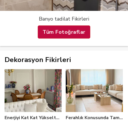
Banyo tadilat Fikirleri
Tüm Fotoğraflar
Dekorasyon Fikirleri
Enerjiyi Kat Kat Yükselten Uyumlu ve Neşeli Bolu Evi
Ferahlık Konusunda Tam Not Alan Bu Evde Sıcaklık Da Hakim