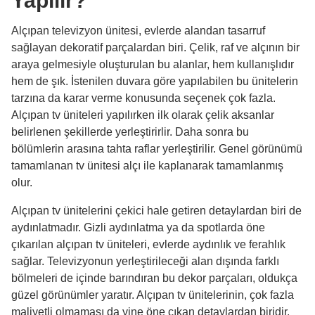
Yapılır?
style="text-align:left;">Alçıpan tv
ünitesinin bir başka etkisi de kablo
Alçıpan televizyon ünitesi, evlerde alandan tasarruf
karmaşıklıığını görünmez hale
getirmesi! Kablolar vb. ekipman
sağlayan dekoratif parçalardan biri. Çelik, raf ve alçının bir
ünite içinde saklandığından daha
araya gelmesiyle oluşturulan bu alanlar, hem kullanışlıdır
şık bir görüntü ortaya çıkar.</p> <p
hem de şık. İstenilen duvara göre yapılabilen bu ünitelerin
style="text-align:left;">Alçıpan tv
üniteleri led aydınlatmalarla çoğu
tarzına da karar verme konusunda seçenek çok fazla.
zaman desteklendiği için bulunduğu
Alçıpan tv üniteleri yapılırken ilk olarak çelik aksanlar
ortamda ek aydınlatma görevi
üstlenir. Bu ortama hoş bir
belirlenen şekillerde yerleştirirlir. Daha sonra bu
ambiyans katar!</p>
bölümlerin arasına tahta raflar yerleştirilir. Genel görünümü
tamamlanan tv ünitesi alçı ile kaplanarak tamamlanmış
olur.
Alçıpan tv ünitelerini çekici hale getiren detaylardan biri de
aydınlatmadır. Gizli aydınlatma ya da spotlarda öne
çıkarılan alçıpan tv üniteleri, evlerde aydınlık ve ferahlık
sağlar. Televizyonun yerleştirileceği alan dışında farklı
bölmeleri de içinde barındıran bu dekor parçaları, oldukça
güzel görünümler yaratır. Alçıpan tv ünitelerinin, çok fazla
maliyetli olmaması da yine öne çıkan detaylardan biridir.