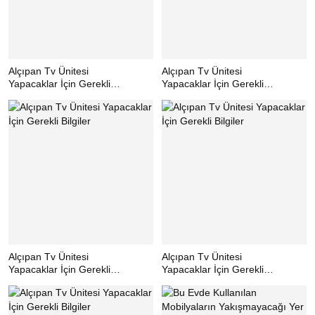
Alçıpan Tv Ünitesi
Alçıpan Tv Ünitesi
Yapacaklar İçin Gerekli
Yapacaklar İçin Gerekli
Bilgiler
Bilgiler
<p style="text-align:left;">Bu yılın
<p style="text-align:left;">Klasik bir
moda ünite tasarımı olan kubbemsi
tasarıma sahip bu alçıpan tv
model, beyazın ferahlığına teslim
ünitesi modeli, açık ve koyu
edilmiş.</p>
renklerin kontrastına izin vermiş.
</p>
Alçıpan Tv Ünitesi
Alçıpan Tv Ünitesi
Yapacaklar İçin Gerekli
Yapacaklar İçin Gerekli
Bilgiler
Bilgiler
<h2 style="text-
<h2 style="text-align:left;">Aşama
align:left;">Kullanışlı Alçıpan TV
Aşama Alçıpan TV Ünitesi
Ünitesi Modelleri</h2> <p
Yapımı</h2> <p style="text-