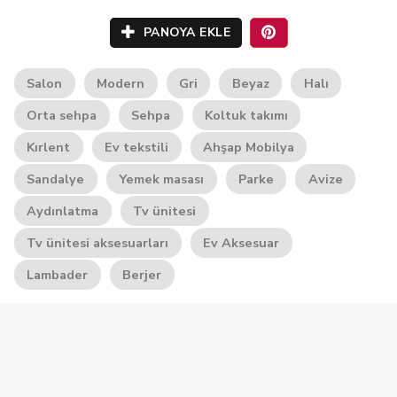
PANOYA EKLE
Salon
Modern
Gri
Beyaz
Halı
Orta sehpa
Sehpa
Koltuk takımı
Kırlent
Ev tekstili
Ahşap Mobilya
Sandalye
Yemek masası
Parke
Avize
Aydınlatma
Tv ünitesi
Tv ünitesi aksesuarları
Ev Aksesuar
Lambader
Berjer