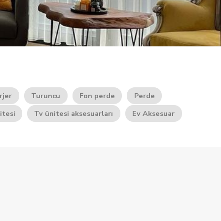
rjer
Turuncu
Fon perde
Perde
itesi
Tv ünitesi aksesuarları
Ev Aksesuar