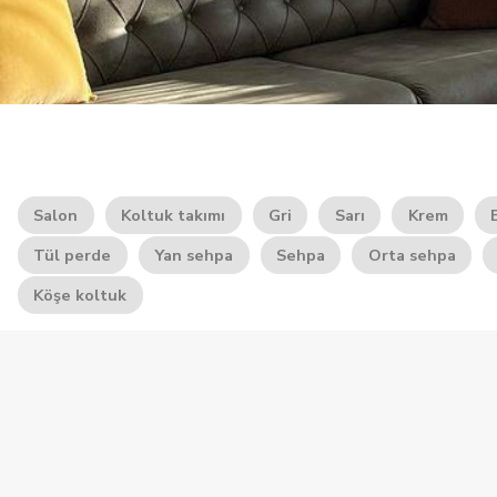
Salon
Koltuk takımı
Gri
Sarı
Krem
Tül perde
Yan sehpa
Sehpa
Orta sehpa
Köşe koltuk