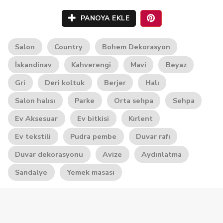
PANOYA EKLE
Salon
Country
Bohem Dekorasyon
İskandinav
Kahverengi
Mavi
Beyaz
Gri
Deri koltuk
Berjer
Halı
Salon halısı
Parke
Orta sehpa
Sehpa
Ev Aksesuar
Ev bitkisi
Kırlent
Ev tekstili
Pudra pembe
Duvar rafı
Duvar dekorasyonu
Avize
Aydınlatma
Sandalye
Yemek masası