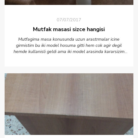
07/07/2017
Mutfak masasi sizce hangisi
Mutfagima masa konusunda uzun arastrmalar icine
girmistim bu iki model hosuma gitti hem cok agir degil
hemde kullanisli geldi ama iki model arasinda kararsizim
ikiside mutfagima uygun model renkleri tabiki degisicek.siyah
ve gri olarak kahve masada beyaz olucak ama oncelikle
hangisi olsun sizcce ufak bi oylama istiyorum lutfen
yorumsuz ve fikirlerinizi paylasmadan gecmeyin herkese
tesekkurler.:)?????????