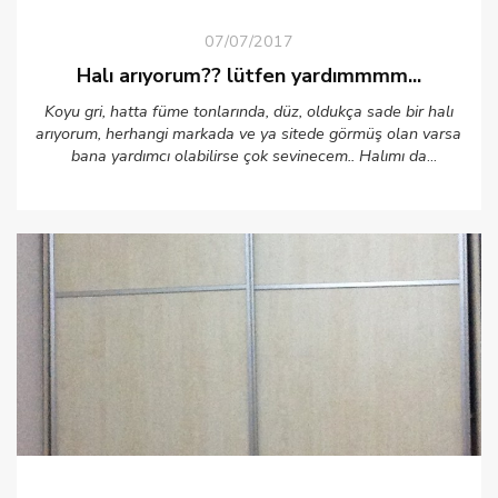
07/07/2017
Halı arıyorum?? lütfen yardımmmm...
Koyu gri, hatta füme tonlarında, düz, oldukça sade bir halı
arıyorum, herhangi markada ve ya sitede görmüş olan varsa
bana yardımcı olabilirse çok sevinecem.. Halımı da
tamamlayabilirsem evimin resimlerini paylaşmak istiyorum
ama halımı bulabilirsem... Mesela Oya hanımın çocuk
odasında kullandığı ( aldi marketsem aldım demiş- malesef
yurtdışı ?) halıyı çok beğendim mesela....o tarz . O renk bişey
arıyorum İşteee... Lütfen yardımmmm edinnnnn