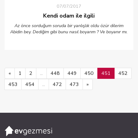
07/07/2017
Kendi odam ile ilgili
Az önce sorduğum soruda bir yanlışlık oldu özür dilerim
Abidin bey. Dediğim gibi bunu nasıl boyarım ? Ve boyanır mı.
«
1
2
...
448
449
450
451
452
453
454
...
472
473
»