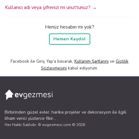
Kullanıcı adı veya şifrenizi mi unuttunuz? →
Henüz hesabın mı yok?
Hemen Kaydol
Facebook ile Giriş Yap'a basarak,
Kullanım Şartlarını
ve
Gizlilik
Sözleşmesini
kabul ediyorum.
Birbirinden güzel evler, harika projeler ve dekorasyon ile ilgili
ilham verici yüzlerce fikir...
Her Hakkı Saklıdır. © evgezmesi.com © 2026