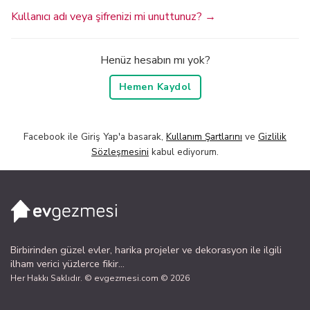
Kullanıcı adı veya şifrenizi mi unuttunuz? →
Henüz hesabın mı yok?
Hemen Kaydol
Facebook ile Giriş Yap'a basarak,
Kullanım Şartlarını
ve
Gizlilik
Sözleşmesini
kabul ediyorum.
Birbirinden güzel evler, harika projeler ve dekorasyon ile ilgili
ilham verici yüzlerce fikir...
Her Hakkı Saklıdır. © evgezmesi.com © 2026